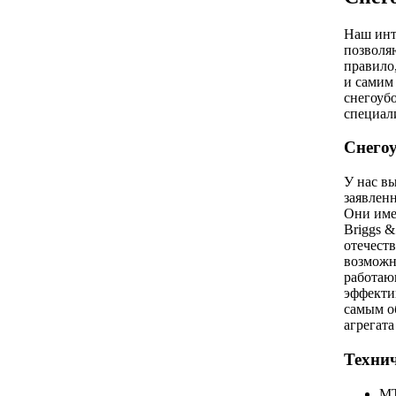
Наш инт
позволя
правило
и самим
снегоуб
специал
Снегоу
У нас в
заявлен
Они име
Briggs &
отечест
возможн
работаю
эффекти
самым о
агрегата
Технич
MT