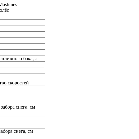
Mashines
олёс
опливного бака, л
тво скоростей
забора снега, см
абора снега, см