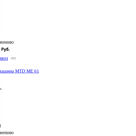
1
внению
ывоз
 машина MTD MЕ 61
3
внению