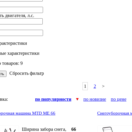
 двигателя, л.с.
арактеристики
ные характеристики
 товаров:
9
Сбросить фильтр
1
2
>
овка:
по популярности
по новизне
по цене
орочная машина MTD ME 66
Снегоуборочная
Ширина забора снега,
66