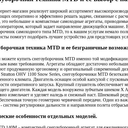
ернет-магазин реализует широкий ассортимент высокопроизво
ющих оперативно и эффективно решать задачи, связанные с расч
, это небольшие и компактные самоходные агрегаты, приводимы
 оператором, который задает направление движущейся машине. 
орочник самоходного типа MTD, то к вашим услугам немало по
исты помогут подобрать лучшее устройство для предстоящих ус
борочная техника MTD и ее безграничные возмож
ы можете купить снегоуборочник MTD именно той модификации, 
ным вами требованиям. Агрегаты обладают достаточно небольши
ют продуманную эргономику и оригинальный современный диз
 Stratton OHV 1100 Snow Series, снегоуборочники MTD безотказ
венного климата. Двигатель оснащен особой капсулой с пусковы
ости оперативного запуска. Крупный глушитель обеспечивает
щего двигателя. Каждая модель вооружена зубчатым шнеком X A
вно измельчает и уделяет наледь и снежный наст. Шнековый реду
беспечивая точную геометрию червячной передачи. Один из в
 - система регулировки дальности и направления полета отбрасы
еские особенности отдельных моделей.
D 140M – компактный снегоуборочный агрегат для ежедневного