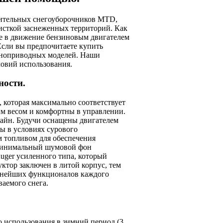
дительных снегоуборочников MTD,
исткой заснеженных территорий. Как
е в движение бензиновым двигателем
Если вы предпочитаете купить
лноприводных моделей. Наши
ловий использования.
ности.
которая максимально соответствует
м весом и комфортны в управлении.
айн. Будучи оснащены двигателем
ны в условиях сурового
м топливом для обеспечения
 минимальный шумовой фон
uger усиленного типа, который
ктор заключен в литой корпус, тем
ажнейших функционалов каждого
ваемого снега.
 использования в зимний период (3