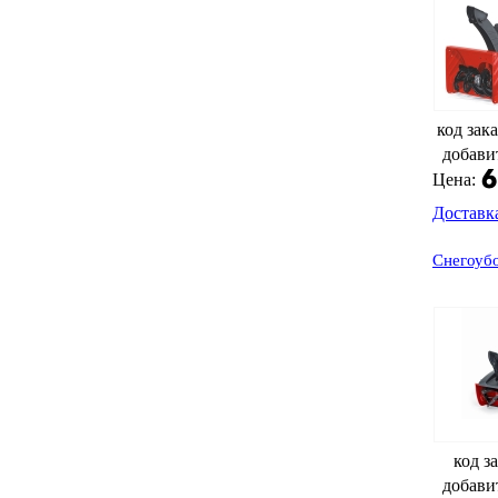
код зака
добави
Цена:
Доставк
Снегоуб
код з
добави