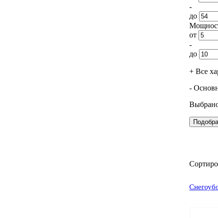
-
до
Мощность
от
-
до
+ Все х
- Основ
Выбрано
Сортир
Снегоуб