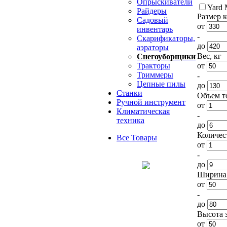
Опрыскиватели
Yard 
Райдеры
Размер к
Садовый
от
инвентарь
-
Скарификаторы,
до
аэраторы
Вес, кг
Снегоуборщики
от
Тракторы
Триммеры
-
Цепные пилы
до
Станки
Объем т
Ручной инструмент
от
Климатическая
-
техника
до
Количес
Все Товары
от
-
до
Ширина 
от
-
до
Высота з
от