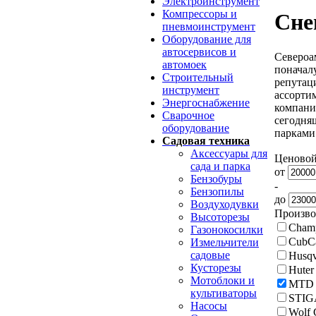
Электроинструмент
Компрессоры и
Сне
пневмоинструмент
Оборудование для
автосервисов и
Североа
автомоек
поначал
Строительный
репутац
инструмент
ассорти
Энергоснабжение
компании
Сварочное
сегодня
оборудование
парками
Садовая техника
Аксессуары для
Ценовой
сада и парка
от
Бензобуры
-
Бензопилы
до
Воздуходувки
Произво
Высоторезы
Cham
Газонокосилки
CubC
Измельчители
садовые
Husqv
Кусторезы
Huter
Мотоблоки и
MTD
культиваторы
STIG
Насосы
Wolf 