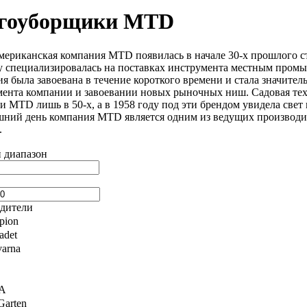
гоуборщики MTD
мериканская компания MTD появилась в начале 30-х прошлого ст
у специализировалась на поставках инструмента местным промы
ия была завоевана в течение короткого времени и стала значит
мента компании и завоевании новых рыночных ниш. Садовая тех
 MTD лишь в 50-х, а в 1958 году под эти брендом увидела свет 
шний день компания MTD является одним из ведущих производит
.
 диапазон
дители
pion
adet
arna
A
Garten