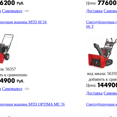
Цена:
а
Самовывоз
Доставка
Самов
орочная машина MTD M 56
Снегоуборочная
66 T
за: 56357
код заказа: 5635
ть к сравнению
добавить к сра
Цена:
а
Самовывоз
Доставка
Самов
орочная машина MTD OPTIMA ME 76
Снегоуборочная