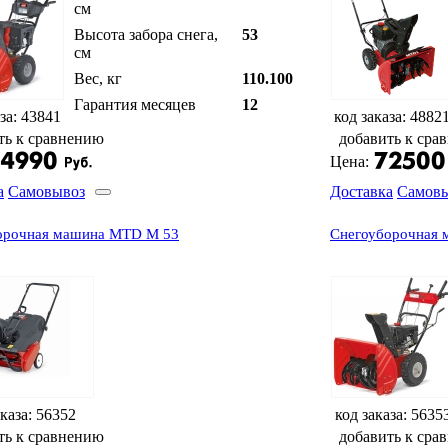
см
Высота забора снега,
53
см
Вес, кг
110.100
Гарантия месяцев
12
за: 43841
код заказа: 4882
ть к сравнению
добавить к сра
Цена:
а
Самовывоз
Доставка
Самов
орочная машина MTD M 53
Снегоуборочная
аказа: 56352
код заказа: 5635
ть к сравнению
добавить к сра