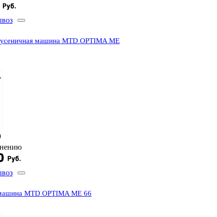
ывоз
 гусеничная машина MTD OPTIMA ME
9
внению
ывоз
 машина MTD OPTIMA ME 66