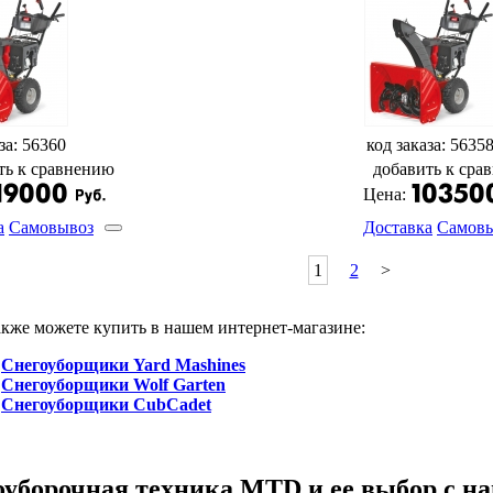
за: 56360
код заказа: 5635
ть к сравнению
добавить к сра
Цена:
а
Самовывоз
Доставка
Самов
1
2
>
кже можете купить в нашем интернет-магазине:
Снегоуборщики Yard Mashines
Снегоуборщики Wolf Garten
Снегоуборщики CubCadet
оуборочная техника MTD и ее выбор с н